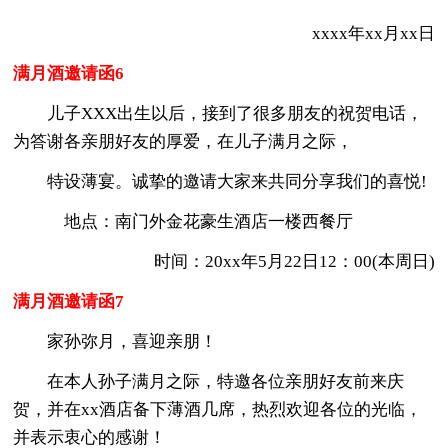
xxxx年xx月xx日
满月酒邀请函6
儿子XXX出生以后，接到了很多朋友的祝贺电话，
为答谢各亲朋好友的厚爱，在儿子满月之际，
特设薄宴。诚挚的邀请大家来共同分享我们的喜悦!
地点：南门外金花豪生酒店一楼西餐厅
时间：20xx年5月22日12：00(本周日)
满月酒邀请函7
家孙弥月，喜迎亲朋！
在本人孙子满月之际，特邀各位亲朋好友前来庆
贺，并在xx酒店备下薄酒几席，热烈欢迎各位的光临，
并表示衷心的感谢！