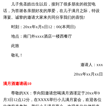
儿子焦圣皓出生以后，接到了很多朋友的祝贺电
话，为答谢各亲朋好友的厚爱，在儿子满月之际，特设
薄宴。诚挚的邀请大家来共同分享我们的喜悦!
时刻：20xx年x月x日12：00(本周日)
地点：南门外xxxx酒店一楼西餐厅
此致
敬礼！
邀请人：xxx
20xx年xx月xx日
满月酒邀请函10
尊敬的XX：李向阳邀请您喝满月酒谨定于20xx年9
月3日12点12分，在XXXX举行小儿满月宴会，欢迎各位