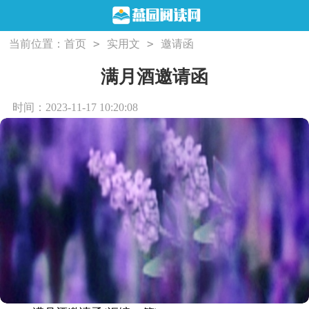
>
>
当前位置：
首页
实用文
邀请函
满月酒邀请函
时间：2023-11-17 10:20:08