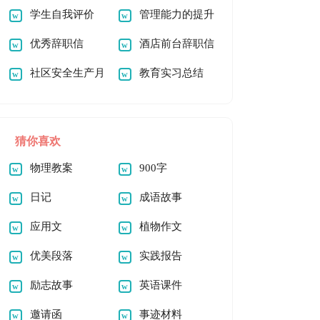
心得体会范文（精选
学生自我评价
动总结
管理能力的提升
10篇）
【精】
优秀辞职信
心得体会
酒店前台辞职信
社区安全生产月
15篇
教育实习总结
活动总结
(精选15篇)
猜你喜欢
物理教案
900字
日记
成语故事
应用文
植物作文
优美段落
实践报告
励志故事
英语课件
邀请函
事迹材料