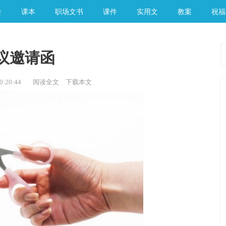
告
课本
职场文书
课件
实用文
教案
祝福
议邀请函
:20:44
阅读全文
下载本文