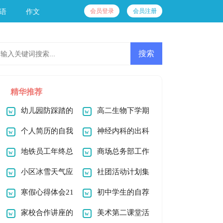
会员登录
会员注册
语
作文
精华推荐
幼儿园防踩踏的
高二生物下学期
应急预案
个人简历的自我
备课组工作总结
神经内科的出科
评价 15篇
地铁员工年终总
总结（通用5篇）
商场总务部工作
结
小区冰雪天气应
总结（通用12篇）
社团活动计划集
急预案（通用15
寒假心得体会21
合15篇
初中学生的自荐
篇）
篇
家校合作讲座的
信
美术第二课堂活